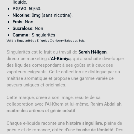
liquide
.
PG/VG:
5
0/50
.
Nicotine:
0mg (sans nicotine)
.
Frais:
Non
Sucralose:
Non
Gamme
: Singularités
Voilà la Singularité du E-liquide Cranberry Baies des Bois.
Singularités est le fruit du travail de
Sarah Héligon
,
directrice marketing d
‘
Al-Kimiya
,
qui a souhaité développer
des liquides correspondant à ses goûts et à ceux des
vapoteurs exigeants
.
Cette collection se distingue par sa
maîtrise aromatique et propose une gamme variée de
saveurs uniques et originales.
Cette marque, créée à son image, résulte de sa
collaboration avec l’Al-Khemist lui-même, Rahim Abdallah,
maître des arômes et génie créatif
.
Chaque e-liquide raconte une
histoire singulière
, pleine de
poésie et de romance, dotée d’une
touche de féminité
. Des