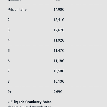
Prix unitaire
14,90
€
2
13,41
€
3
12,67
€
4
11,92
€
5
11,47
€
6
11,18
€
7
10,58
€
8
10,13
€
9+
9,69
€
×
E-liquide Cranberry Baies