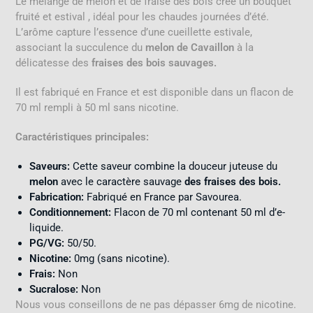
Le mélange de melon et de fraise des bois crée un bouquet
fruité et estival , idéal pour les chaudes journées d’été
.
L’arôme capture l’essence d’une cueillette estivale,
associant la succulence du
melon de Cavaillon
à la
délicatesse des
fraises des bois sauvages
.
Il est fabriqué en France et est disponible dans un flacon de
70 ml rempli à 50 ml sans nicotine.
Caractéristiques principales:
Saveurs:
Cette saveur combine la douceur juteuse du
melon
avec le caractère sauvage
des fraises des bois.
Fabrication:
Fabriqué en France par Savourea
.
Conditionnement:
Flacon de 70 ml contenant 50 ml d’e-
liquide
.
PG/VG:
50/50
.
Nicotine:
0mg (sans nicotine)
.
Frais:
Non
Sucralose:
Non
Nous vous conseillons de ne pas dépasser 6mg de nicotine.