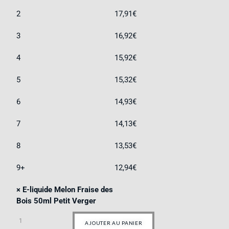
2
17,91
€
3
16,92
€
4
15,92
€
5
15,32
€
6
14,93
€
7
14,13
€
8
13,53
€
9+
12,94
€
×
E-liquide Melon Fraise des
Bois 50ml Petit Verger
AJOUTER AU PANIER