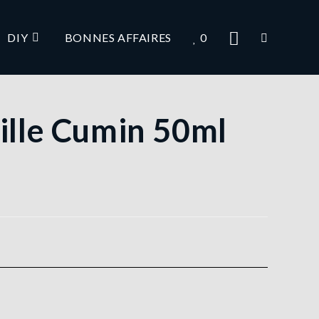
DIY
BONNES AFFAIRES
0
nille Cumin 50ml