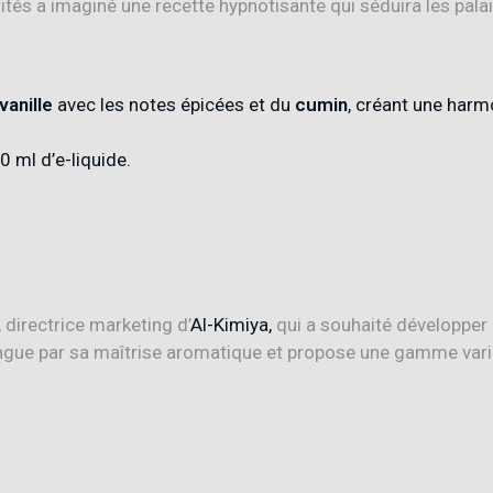
rités a imaginé une recette hypnotisante qui séduira les palai
vanille
avec les notes épicées et du
cumin
, créant une harm
 ml d’e-liquide
.
, directrice marketing d’
Al-Kimiya,
qui a souhaité développer 
ingue par sa maîtrise aromatique et propose une gamme varié