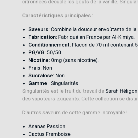
citronnées décuple les goûts de la vanille. Singula
Caractéristiques principales :
Saveurs:
Combine la douceur envoûtante de la
Fabrication:
Fabriqué en France par Al-Kimiya
.
Conditionnement:
Flacon de 70 ml contenant 50
PG/VG:
5
0/50
.
Nicotine:
0mg (sans nicotine)
.
Frais:
Non
Sucralose:
Non
Gamme
: Singularités
Singularités est le fruit du travail de
Sarah Héligon
des vapoteurs exigeants
.
Cette collection se dist
D’autres saveurs de cette gamme incroyable !
Ananas Passion
Cactus Framboise