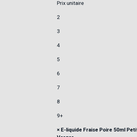
Prix unitaire
2
3
4
5
6
7
8
9+
×
E-liquide Fraise Poire 50ml Peti