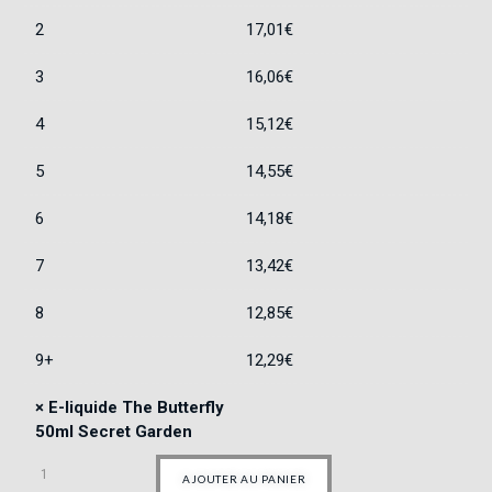
2
17,01
€
3
16,06
€
4
15,12
€
5
14,55
€
6
14,18
€
7
13,42
€
8
12,85
€
9+
12,29
€
×
E-liquide The Butterfly
50ml Secret Garden
AJOUTER AU PANIER