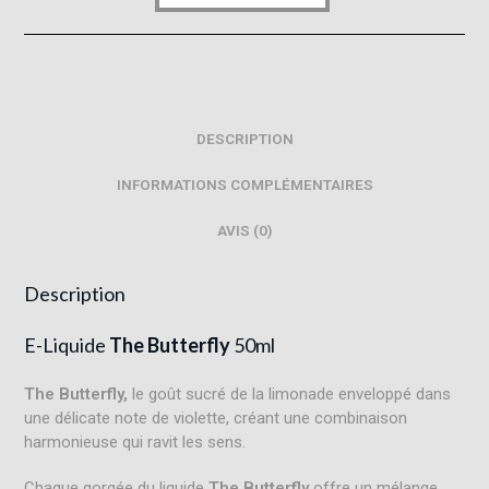
DESCRIPTION
INFORMATIONS COMPLÉMENTAIRES
AVIS (0)
Description
E-Liquide
The Butterfly
50ml
The Butterfly,
le goût sucré de la limonade enveloppé dans
une délicate note de violette, créant une combinaison
harmonieuse qui ravit les sens.
Chaque gorgée du liquide
The Butterfly
offre un mélange