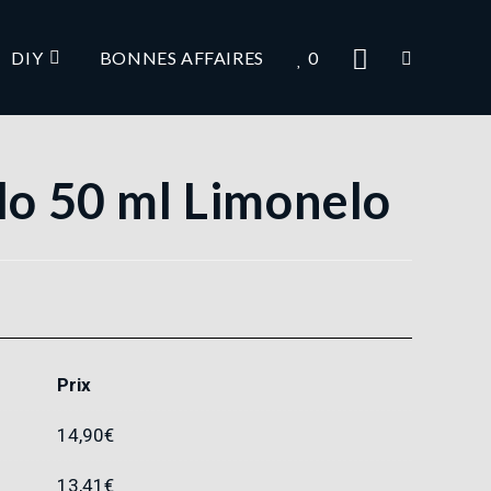
DIY
BONNES AFFAIRES
0
blo 50 ml Limonelo
Prix
14,90
€
13,41
€