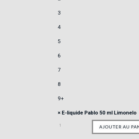
3
4
5
6
7
8
9+
×
E-liquide Pablo 50 ml Limonelo
AJOUTER AU PA