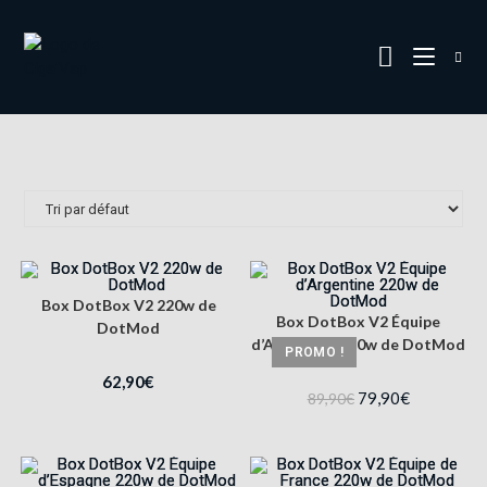
Box DotBox V2 220w de
Box DotBox V2 Équipe
DotMod
d’Argentine 220w de DotMod
PROMO !
62,90
€
79,90
€
89,90
€