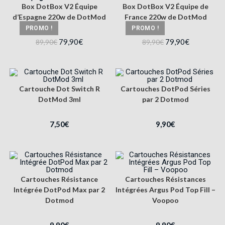
Box DotBox V2 Équipe
Box DotBox V2 Équipe de
d’Espagne 220w de DotMod
France 220w de DotMod
PROMO !
PROMO !
79,90
€
79,90
€
89,90
€
89,90
€
Cartouche Dot Switch R
Cartouches DotPod Séries
DotMod 3ml
par 2 Dotmod
7,50
€
9,90
€
Cartouches Résistance
Cartouches Résistances
Intégrée DotPod Max par 2
Intégrées Argus Pod Top Fill –
Dotmod
Voopoo
9,90
€
9,90
€