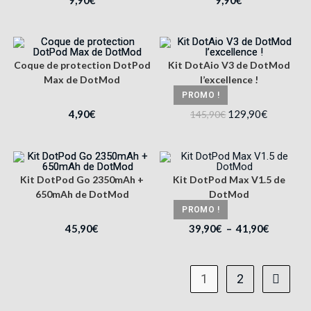
Coque de protection DotPod
Kit DotAio V3 de DotMod
Max de DotMod
l’excellence !
PROMO !
4,90
€
129,90
€
145,90
€
Kit DotPod Go 2350mAh +
Kit DotPod Max V1.5 de
650mAh de DotMod
DotMod
PROMO !
45,90
€
39,90
€
–
41,90
€
1
2