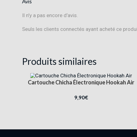
Avis
Il n’y a pas encore d’avis.
Seuls les clients connectés ayant acheté ce produit 
Produits similaires
Cartouche Chicha Électronique Hookah Air
9,90
€