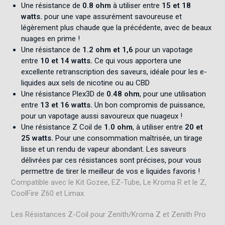
Une résistance de
0.8 ohm
à utiliser entre
15 et 18
watts.
pour une vape assurément savoureuse et
légèrement plus chaude que la précédente, avec de beaux
nuages en prime !
Une résistance de
1.2 ohm et 1,6
pour un vapotage
entre
10 et 14 watts.
Ce qui vous apportera une
excellente retranscription des saveurs, idéale pour les e-
liquides aux sels de nicotine ou au CBD
Une résistance Plex3D de
0.48 ohm
, pour une utilisation
entre
13 et 16 watts.
Un bon compromis de puissance,
pour un vapotage aussi savoureux que nuageux !
Une résistance Z Coil de
1.0 ohm
, à utiliser entre
20 et
25 watts.
Pour une consommation maîtrisée, un tirage
lisse et un rendu de vapeur abondant. Les saveurs
délivrées par ces résistances sont précises, pour vous
permettre de tirer le meilleur de vos e liquides favoris !
Compatible avec le Kit Gozee, EZ-Tube, Le Kroma R et le Z,
CoolFire Z60 et Limax.
Les Résistances Z-Coil pour Zenith/Kroma Z et Zenith Pro