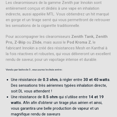
Les clearomiseurs de la gamme Zenith par Innokin sont
entièrement conçus et dédiés à une vape en inhalation
indirecte, aussi appelée MTL. Vous obtiendrez un hit marqué
en gorge et un tirage serré qui vous permettront de retrouver
les sensations de la cigarette traditionnelle.
Pour accompagner les clearomiseurs
Zenith Tank, Zenith
Pro, Z-Biip
ou
Zlide
, mais aussi le
Pod Kroma Z
, le
fabricant Innokin a créé des résistances Mesh en Kanthal à
la fois réactives et robustes, qui vous délivreront un excellent
rendu de saveur, pour un vapotage intense et durable.
Vendu par boite de 5 , vous aurez le choix entre :
Une résistance de
0.3 ohm
, à régler entre
30 et 40 watts
.
Des sensations très aériennes typées inhalation directe,
soit DL vous attendent !
Une résistance de
0.5 ohm
qui s’utilise entre
14 et 19
watts.
Afin afin d’obtenir un tirage plus aérien et ainsi,
vous garantira une belle production de vapeur et un
magnifique rendu de saveurs