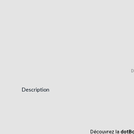
D
Description
Découvrez la
dotB