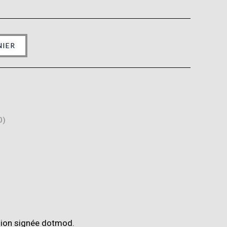
NIER
0)
ision signée
dotmod
.