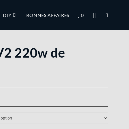
DIY
BONNES AFFAIRES
0
V2 220w de