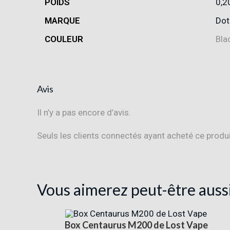
POIDS
0,2
MARQUE
Do
COULEUR
Bla
Avis
Il n’y a pas encore d’avis.
Seuls les clients connectés ayant acheté ce produit 
Vous aimerez peut-être auss
Box Centaurus M200 de Lost Vape