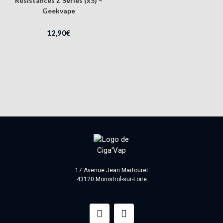
Résistances Z Series (x5) –
Geekvape
12,90
€
17 Avenue Jean Martouret
43120 Monistrol-sur-Loire