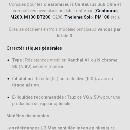
Conçues pour les
clearomiseurs Centaurus Sub Ohm
et
compatibles avec plusieurs kits Lost Vape (
Centaurus
M200
,
M100
BT200
, Q200,
Thelema Sol
o,
PM100
etc.).
Elles se déclinent en trois modèles principaux,
vendus par
lot de 3
.
Caractéristiques générales
Type
: Résistances mesh en
Kanthal A1
ou
Nichrome
80 (Ni80)
selon le modèle
.
Inhalation
: Directe (DL) ou restrictive (RDL), avec un
tirage aérien
.
E-liquides recommandés
: Taux de
VG ≥ 50%
pour une
production de vapeur optimale
.
Modèles disponibles.
Les résistances UB Max sont déclinées en plusieurs