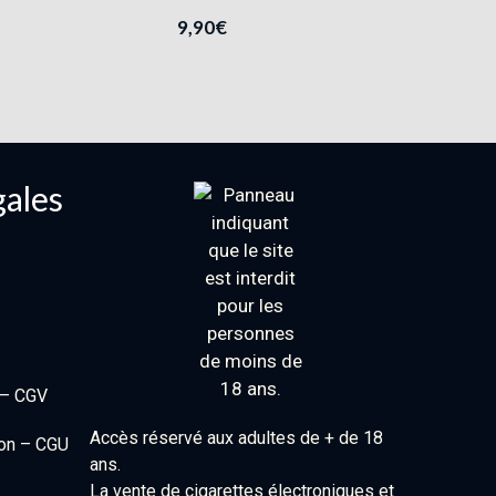
9,90
€
gales
 – CGV
Accès réservé aux adultes de + de 18
ion – CGU
ans.
La vente de cigarettes électroniques et