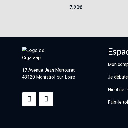
7,90
€
Espac
Mon comp
17 Avenue Jean Martouret
43120 Monistrol-sur-Loire
Je débute
Nicotine 
Fais-le t