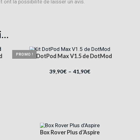
ont la possibilité de laisser un avis.
i…
PROMO !
d
Kit DotPod Max V1.5 de DotMod
39,90
€
–
41,90
€
Box Rover Plus d’Aspire