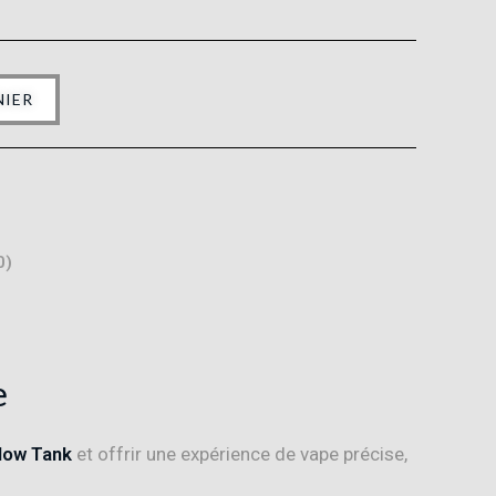
NIER
0)
e
low Tank
et offrir une expérience de vape précise,