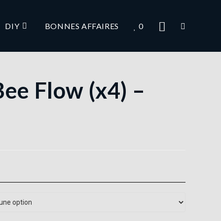
DIY
BONNES AFFAIRES
0
Bee Flow (x4) –