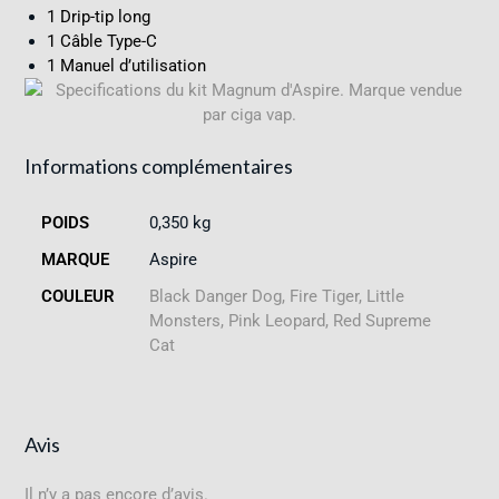
1 Drip-tip long
1 Câble Type-C
1 Manuel d’utilisation
Informations complémentaires
POIDS
0,350 kg
MARQUE
Aspire
COULEUR
Black Danger Dog, Fire Tiger, Little
Monsters, Pink Leopard, Red Supreme
Cat
Avis
Il n’y a pas encore d’avis.