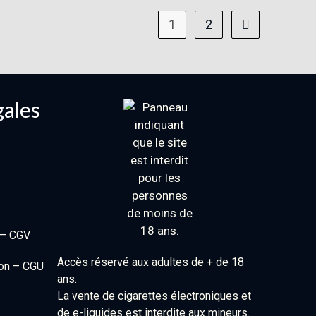
1
2
gales
 – CGV
Accès réservé aux adultes de + de 18
ion – CGU
ans.
La vente de cigarettes électroniques et
de e-liquides est interdite aux mineurs.