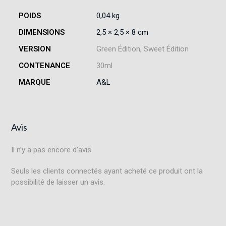
POIDS
0,04 kg
DIMENSIONS
2,5 × 2,5 × 8 cm
VERSION
Green Édition, Sweet Édition
CONTENANCE
30ml
MARQUE
A&L
Avis
Il n’y a pas encore d’avis.
Seuls les clients connectés ayant acheté ce produit ont la
possibilité de laisser un avis.