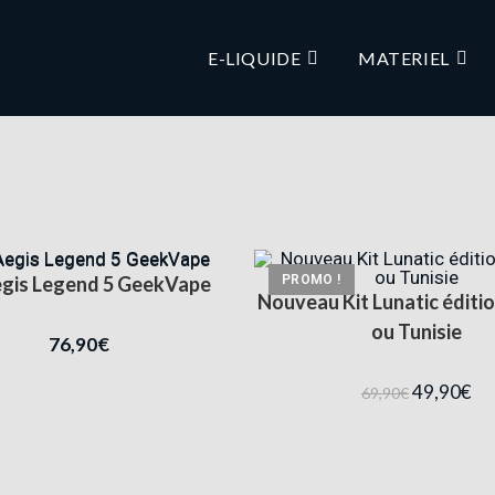
E-LIQUIDE
MATERIEL
PROMO !
egis Legend 5 GeekVape
Nouveau Kit Lunatic éditio
ou Tunisie
76,90
€
49,90
€
69,90
€