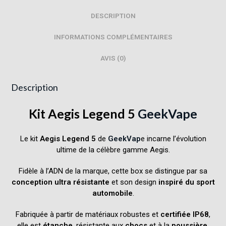
DESCRIPTION
INFORMATIONS COMPLÉMENTAIRES
AVIS (0)
Description
Kit Aegis Legend 5
GeekVape
Le kit
Aegis Legend 5
de
GeekVap
e incarne l’évolution
ultime de la célèbre gamme Aegis.
Fidèle à l’ADN de la marque, cette box se distingue par sa
conception ultra résistante
et son design
inspiré du sport
automobile
.
Fabriquée à partir de matériaux robustes et
certifiée IP68
,
elle est
étanche
, résistante aux
chocs
et à la
poussière
.