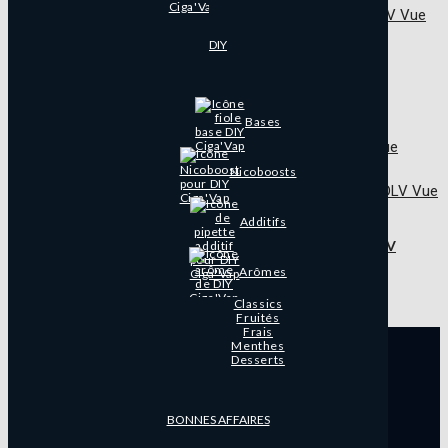
Vue
rapide
DIY
E-liquide Solarfizz Neosweet 100ml de VDLV
24,90
€
Bases
Vue
rapide
Nicoboosts
Vue
rapide
Additifs
E-liquide Supernova Neosweet 100ml de VDLV
Arômes
24,90
€
Classics
Fruités
Frais
Menthes
Desserts
17 Avenue Jean Martouret
43120 Monistrol-sur-Loire
BONNES AFFAIRES
Facebook
Instagram