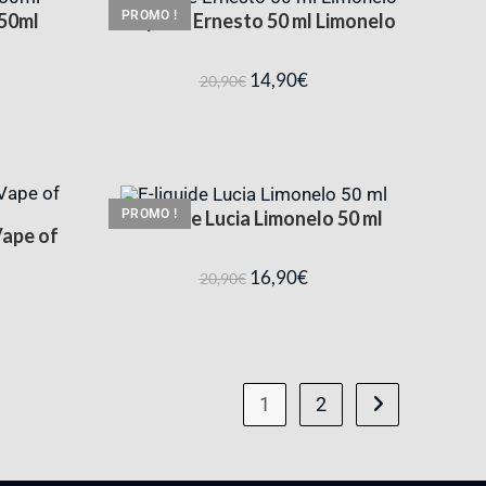
PROMO !
 50ml
E-liquide Ernesto 50 ml Limonelo
14,90
€
20,90
€
PROMO !
E-liquide Lucia Limonelo 50 ml
Vape of
16,90
€
20,90
€
1
2