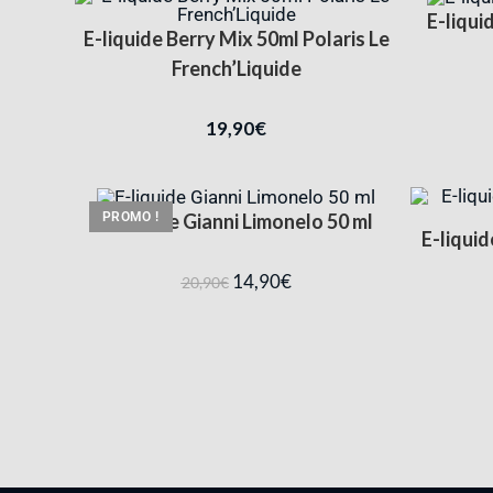
E-liqui
E-liquide Berry Mix 50ml Polaris Le
French’Liquide
19,90
€
PROMO !
E-liquide Gianni Limonelo 50 ml
E-liqui
14,90
€
20,90
€