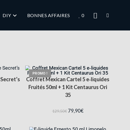
DIY
BONNES AFFAIRES
0
PROMO !
Secret’s
Coffret Mexican Cartel 5 e‑liquides
Fruités 50ml + 1 Kit Centaurus Ori
35
79,90
€
129,50
€