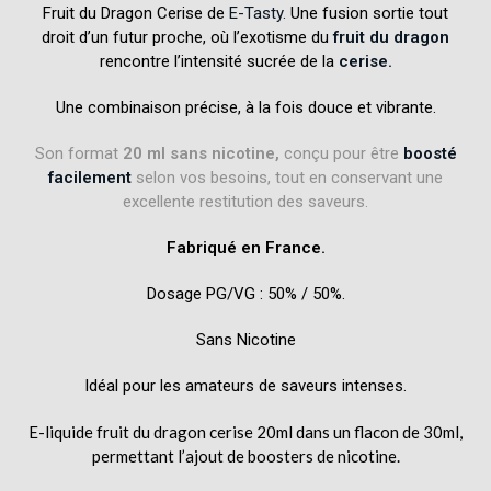
Fruit du Dragon Cerise de
E-Tasty.
Une fusion sortie tout
droit d’un futur proche, où l’exotisme du
fruit du dragon
rencontre l’intensité sucrée de la
cerise.
Une combinaison précise, à la fois douce et vibrante.
Son format
20 ml sans nicotine,
conçu pour être
boosté
facilement
selon vos besoins, tout en conservant une
excellente restitution des saveurs.
Fabriqué en France.
Dosage PG/VG : 50% / 50%.
Sans Nicotine
Idéal pour les amateurs de saveurs intenses.
E-liquide fruit du dragon cerise 20ml dans un flacon de 30ml,
permettant l’ajout de
boosters de nicotine.