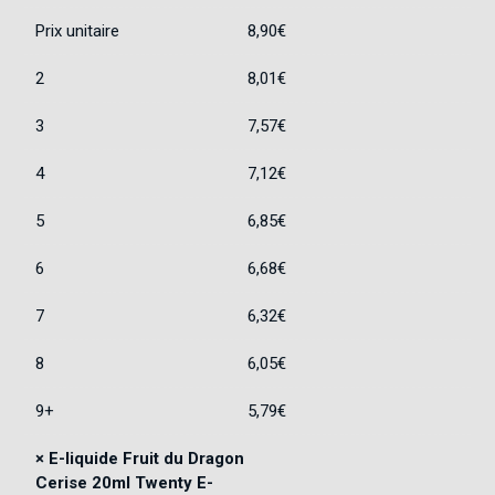
Prix unitaire
8,90
€
2
8,01
€
3
7,57
€
4
7,12
€
5
6,85
€
6
6,68
€
7
6,32
€
8
6,05
€
9+
5,79
€
×
E-liquide Fruit du Dragon
Cerise 20ml Twenty E-