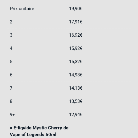
Prix unitaire
19,90
€
2
17,91
€
3
16,92
€
4
15,92
€
5
15,32
€
6
14,93
€
7
14,13
€
8
13,53
€
9+
12,94
€
×
E-liquide Mystic Cherry de
Vape of Legends 50ml