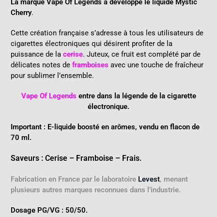
La marque Vape Of Legends a développé le liquide Mystic
Cherry
.
Cette création française s’adresse à tous les utilisateurs de
cigarettes électroniques qui désirent profiter de la
puissance de la
cerise
. Juteux, ce fruit est complété par de
délicates notes de
framboises
avec une touche de fraîcheur
pour sublimer l’ensemble.
Vape Of Legends
entre dans la légende de la cigarette
électronique.
Important :
E-liquide boosté en arômes, vendu en flacon de
70 ml.
Saveurs : Cerise – Framboise – Frais.
Fabrication en France par le laboratoire
Levest
, menant
plusieurs autres marques reconnues dans l’industrie.
Dosage PG/VG : 50/50.