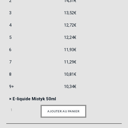
2
14,31
€
3
13,52
€
4
12,72
€
5
12,24
€
6
11,93
€
7
11,29
€
8
10,81
€
9+
10,34
€
×
E-liquide Mistyk 50ml
AJOUTER AU PANIER