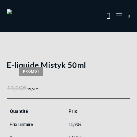
E-liquide Mistyk 50ml
PROMO !
19,90
€
15,90
€
Quantité
Prix
Prix unitaire
15,90
€