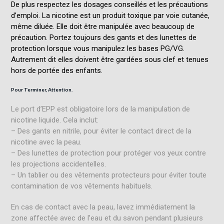
De plus respectez les dosages conseillés et les précautions
d’emploi. La nicotine est un produit toxique par voie cutanée,
même diluée. Elle doit être manipulée avec beaucoup de
précaution. Portez toujours des gants et des lunettes de
protection lorsque vous manipulez les bases PG/VG.
Autrement dit elles doivent être gardées sous clef et tenues
hors de portée des enfants.
Pour Terminer, Attention.
Le port d’EPP est obligatoire lors de la manipulation de
nicotine liquide. Cela inclut:
– Des gants en nitrile, pour éviter le contact direct de la
nicotine avec la peau.
– Des lunettes de protection pour protéger vos yeux contre
les projections accidentelles.
– Un tablier ou des vêtements protecteurs pour éviter toute
contamination de vos vêtements habituels.
En cas de contact avec la peau, lavez immédiatement la
zone affectée avec de l’eau et du savon pendant plusieurs