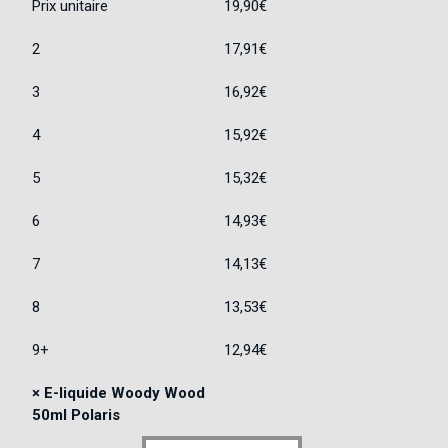
Prix unitaire
19,90
€
2
17,91
€
3
16,92
€
4
15,92
€
5
15,32
€
6
14,93
€
7
14,13
€
8
13,53
€
9+
12,94
€
×
E-liquide Woody Wood
50ml Polaris