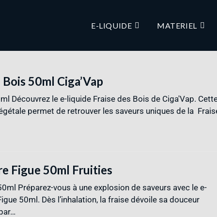
E-LIQUIDE
MATERIEL
s Bois 50ml Ciga’Vap
0ml Découvrez le e-liquide Fraise des Bois de Ciga'Vap. Cett
égétale permet de retrouver les saveurs uniques de la Frais
re Figue 50ml Fruities
50ml Préparez-vous à une explosion de saveurs avec le e-
Figue 50ml. Dès l’inhalation, la fraise dévoile sa douceur
 par…