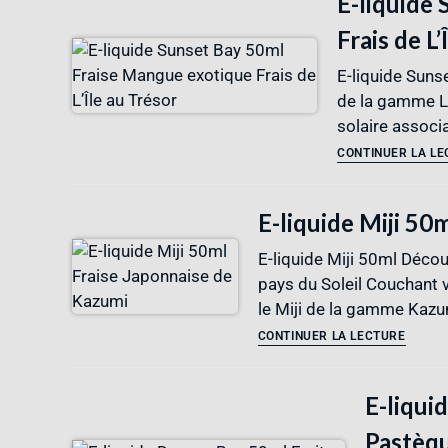
E-liquide
Frais de L’
E-liquide Suns
de la gamme L’
solaire associ
CONTINUER LA L
E-liquide Miji 50
E-liquide Miji 50ml Décou
pays du Soleil Couchant 
le Miji de la gamme Kazu
CONTINUER LA LECTURE
E-liqui
Pastèqu