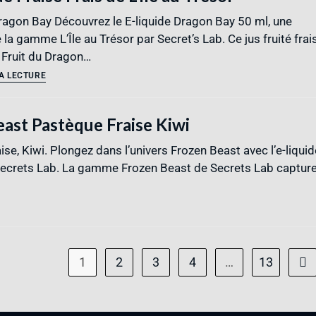
Dragon Bay Découvrez le E-liquide Dragon Bay 50 ml, une
 la gamme L’Île au Trésor par Secret’s Lab. Ce jus fruité frai
 Fruit du Dragon…
A LECTURE
east Pastèque Fraise Kiwi
se, Kiwi. Plongez dans l’univers Frozen Beast avec l’e-liquid
 Secrets Lab. La gamme Frozen Beast de Secrets Lab captur
1
2
3
4
…
13