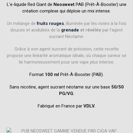
L’e-liquide Red Giant de
Neosweet
PAB (Prêt-À-Booster) une
création complexe qui déploie un mix intense.
Un mélange de
fruits rouges
, illuminée par les notes à la fois
douces et acidulées de la
grenade
et révélée
par l’agent
sucrant Néotame.
Grâce à son agent sucrant de précision, cette recette
propose une linéarité aromatique idéale, où chaque saveur se
lie harmonieusement pour une vape plus intense.
Format
100 ml
Prêt-À-Booster (PAB).
Sans nicotine, agent sucrant néotame sur une base
50/50
PG/VG
.
Fabriqué en France par
VDLV.