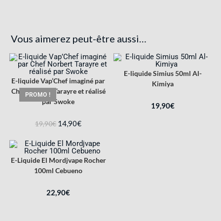
Vous aimerez peut-être aussi…
E-liquide Simius 50ml Al-
E-liquide Vap’Chef imaginé par
Kimiya
Chef Norbert Tarayre et réalisé
PROMO !
par Swoke
19,90
€
14,90
€
19,90
€
E-Liquide El Mordjvape Rocher
100ml Cebueno
22,90
€