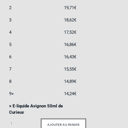
2
19,71
€
3
18,62
€
4
17,52
€
5
16,86
€
6
16,43
€
7
15,55
€
8
14,89
€
9+
14,24
€
×
E-liquide Avignon 50ml de
Curieux
AJOUTER AU PANIER