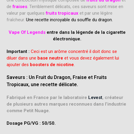
de
fraises
. Terriblement délicats, ces saveurs sont mise en
valeur par quelques
fruits tropicaux
et par une légère
fraîcheur.
Une recette incroyable du souffle du dragon.
Vape Of Legends
entre dans la légende de la cigarette
électronique.
Important :
Ceci est un arôme concentré il doit donc se
diluer dans une
base neutre
et vous devez également lui
ajouter des
boosters de nicotine
.
Saveurs : Un Fruit du Dragon, Fraise et Fruits
Tropicaux, une recette délicate.
Fabriqué en France par le laboratoire
Levest
, créateur
de plusieurs autres marques reconnues dans l’industrie
comme Petit Nuage.
Dosage PG/VG : 50/50.