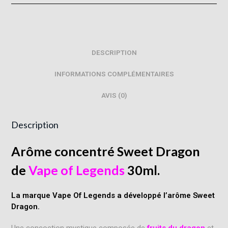
DESCRIPTION
INFORMATIONS COMPLÉMENTAIRES
AVIS (0)
Description
Arôme concentré Sweet Dragon
de
Vape of Legends
30ml.
La marque Vape Of Legends a développé l’arôme
Sweet
Dragon.
Une concoction mystique composée de
fruits du dragon
et