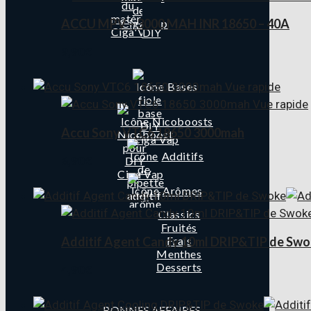
ACCU MPV – 3000 MAH INR 18650 – 40A
DIY
9,90
€
Bases
Vue rapide
Vue rapide
Nicoboosts
Accu Sony VTC6 18650 3000mah
Additifs
6,90
€
Arômes
Classics
Fruités
Frais
Additif Agent Candy 10ml DRIP&TIP de Swo
Menthes
Desserts
4,90
€
BONNES AFFAIRES