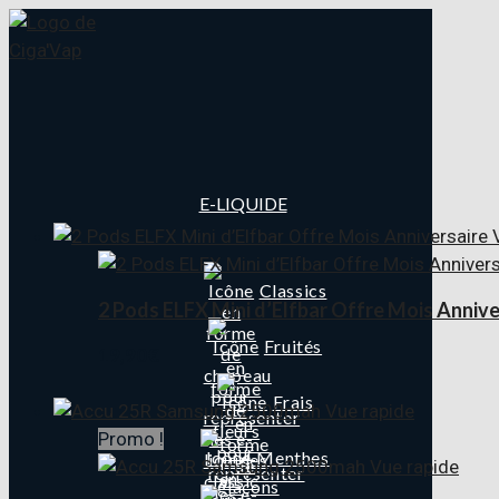
E-LIQUIDE
V
Classics
2 Pods ELFX Mini d’Elfbar Offre Mois Annive
Fruités
19,90
€
Frais
Vue rapide
Promo !
Menthes
Vue rapide