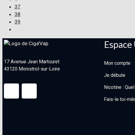
37
38
39
Espace 
17 Avenue Jean Martouret
Mon compte
43120 Monistrol-sur-Loire
Je débute
Nicotine : Que
Fais-le toi-mê