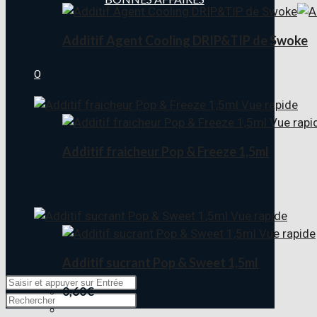
Additif Agent Cooling DRIP&TIP de Swoke
4,90
€
0
Vue rapide
Vue rapi
Additif fraicheur Pop & Freeze 1,5ml
0,60
€
Vue rapide
Vue rapide
Additif sucrant Pop & Sweet 1,5ml
0,60
€