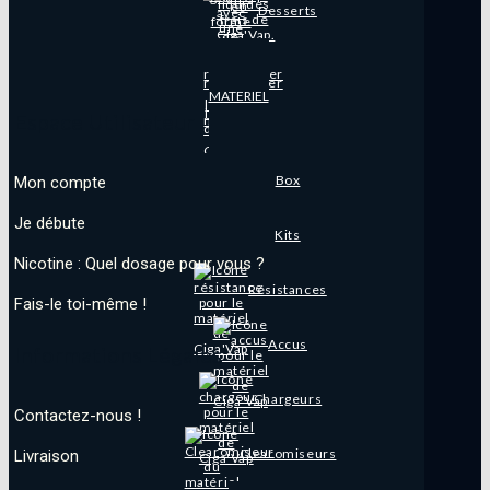
Desserts
MATERIEL
Espace Utilisateur
Box
Mon compte
Je débute
Kits
Nicotine : Quel dosage pour vous ?
Résistances
Fais-le toi-même !
Accus
Informations Légales
Chargeurs
Contactez-nous !
Clearomiseurs
Livraison