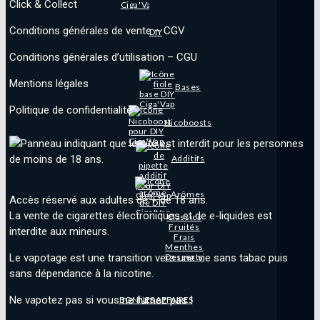
Click & Collect
Conditions générales de vente – CGV
DIY
Conditions générales d’utilisation – CGU
Mentions légales
Bases
Politique de confidentialité
Nicoboosts
Additifs
Arômes
Accès réservé aux adultes de + de 18 ans.
La vente de cigarettes électroniques et de e-liquides est
Classics
Fruités
interdite aux mineurs.
Frais
Menthes
Desserts
Le vapotage est une transition vers une vie sans tabac puis
sans dépendance à la nicotine.
Ne vapotez pas si vous ne fumez pas !
BONNES AFFAIRES