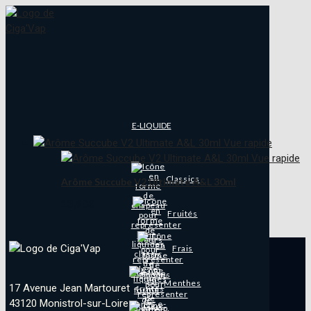
E-LIQUIDE
Vue rapide
Vue rapide
Classics
Arôme Succube V2 Ultimate A&L 30ml
13,90
€
Fruités
Frais
Menthes
17 Avenue Jean Martouret
43120 Monistrol-sur-Loire