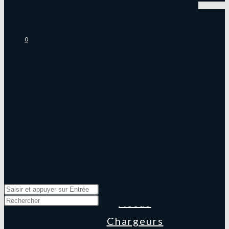
E-LIQUIDE
Classics
0
Fruités
Frais
Menthes
Desserts
MATERIEL
Box
Kits
Résistances
Accus
Chargeurs