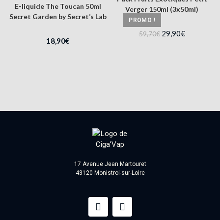
E-liquide The Toucan 50ml
Verger 150ml (3x50ml)
Secret Garden by Secret’s Lab
PROMO !
29,90
€
59,70
€
18,90
€
17 Avenue Jean Martouret
43120 Monistrol-sur-Loire