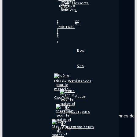
Desserts
Fais-le toi-même !
Informations Légales
MATERIEL
Contactez-nous !
Livraison
Box
Click & Collect
Kits
Conditions générales de vente – CGV
Résistances
Conditions générales d’utilisation – CGU
Mentions légales
Accus
Politique de confidentialité
Chargeurs
Clearomiseurs
Accès réservé aux adultes de + de 18 ans.