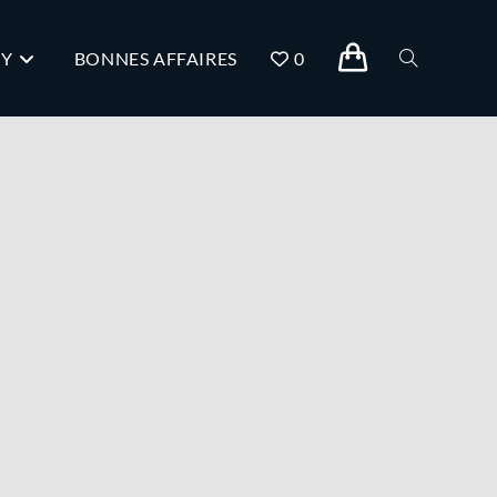
IY
BONNES AFFAIRES
0