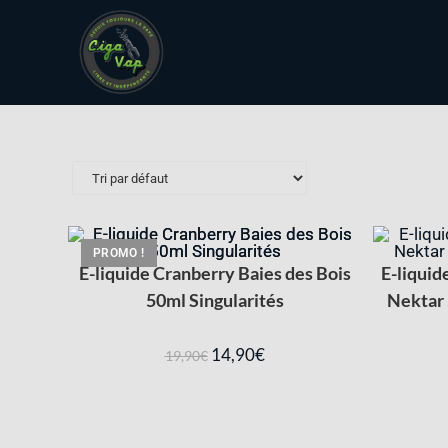
PROMO !
E-liquide Cranberry Baies des Bois
E-liquid
50ml Singularités
Nektar 
14,90
€
19,90
€