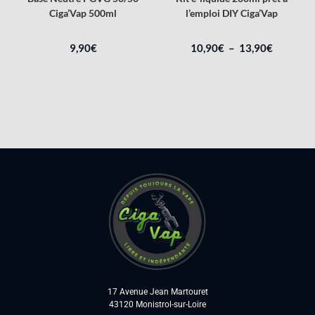
Ciga’Vap 500ml
l’emploi DIY Ciga’Vap
9,90
€
10,90
€
–
13,90
€
17 Avenue Jean Martouret
43120 Monistrol-sur-Loire