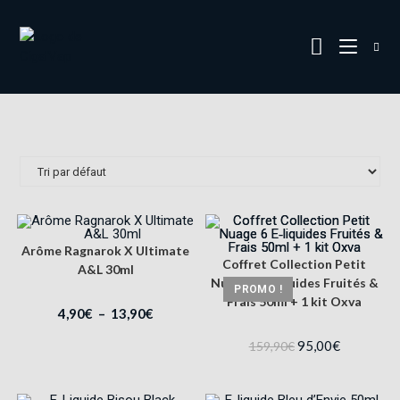
Arôme Ragnarok X Ultimate
Coffret Collection Petit
A&L 30ml
Nuage 6 E‑liquides Fruités &
PROMO !
Frais 50ml + 1 kit Oxva
4,90
€
–
13,90
€
95,00
€
159,90
€