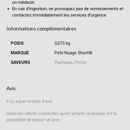
un médecin.
En cas d’ingestion, ne provoquez pas de vomissements et
contactez immédiatement les services d’urgence.
Informations complémentaires
POIDS
0,075 kg
MARQUE
Petit Nuage Shortfill
SAVEURS
Pastèque, Pêche
Avis
Il n’y a pas encore d’avis.
Seuls les clients connectés ayant acheté ce produit ont la
possibilité de laisser un avis.