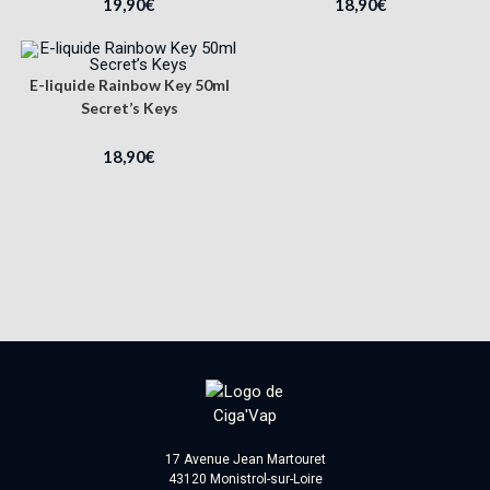
19,90
€
18,90
€
E-liquide Rainbow Key 50ml
Secret’s Keys
18,90
€
17 Avenue Jean Martouret
43120 Monistrol-sur-Loire