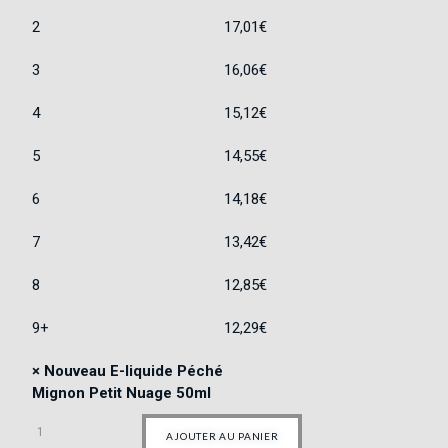
2
17,01
€
3
16,06
€
4
15,12
€
5
14,55
€
6
14,18
€
7
13,42
€
8
12,85
€
9+
12,29
€
×
Nouveau E-liquide Péché
Mignon Petit Nuage 50ml
AJOUTER AU PANIER