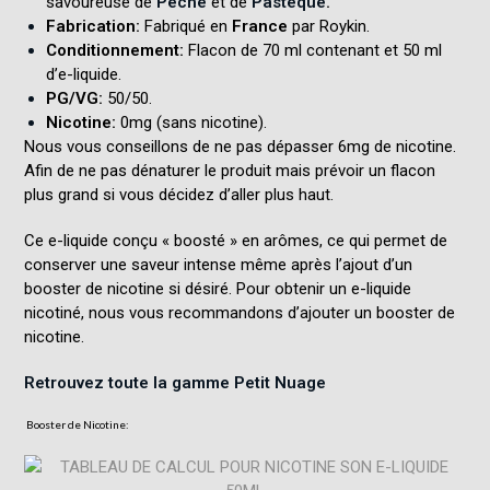
savoureuse de
Pêche
et de
Pastèque
.
Fabrication:
Fabriqué en
France
par Roykin.
Conditionnement:
Flacon de 70 ml contenant et 50 ml
d’e-liquide
.
PG/VG:
50/50
.
Nicotine:
0mg (sans nicotine)
.
Nous vous conseillons de ne pas dépasser 6mg de nicotine.
Afin de ne pas dénaturer le produit mais prévoir un
flacon
plus grand si vous décidez d’aller plus haut.
Ce e-liquide conçu « boosté » en arômes, ce qui permet de
conserver une saveur intense même après l’ajout d’un
booster de nicotine si désiré. Pour obtenir un e-liquide
nicotiné, nous vous recommandons d’ajouter un booster de
nicotine.
Retrouvez toute la gamme Petit Nuage
Booster
de
Nicotine: