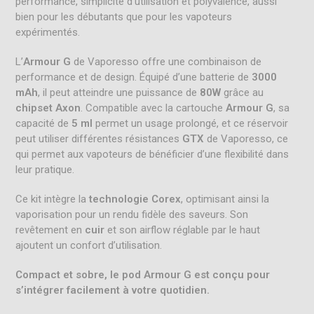
performance, simplicité d’utilisation et polyvalence, aussi
bien pour les débutants que pour les vapoteurs
expérimentés.
L’
Armour G
de Vaporesso offre une combinaison de
performance et de design. Équipé d’une batterie de
3000
mAh
, il peut atteindre une puissance de
80W
grâce au
chipset Axon
. Compatible avec la cartouche
Armour G
, sa
capacité de
5 ml
permet un usage prolongé, et ce réservoir
peut utiliser différentes résistances
GTX
de Vaporesso, ce
qui permet aux vapoteurs de bénéficier d’une flexibilité dans
leur pratique.
Ce kit intègre la
technologie Corex
, optimisant ainsi la
vaporisation pour un rendu fidèle des saveurs. Son
revêtement en
cuir
et son airflow réglable par le haut
ajoutent un confort d’utilisation.
Compact et sobre, le pod Armour G est conçu pour
s’intégrer facilement à votre quotidien.