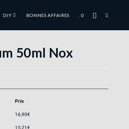
DIY
BONNES AFFAIRES
0
lùm 50ml Nox
Prix
16,90
€
15,21
€