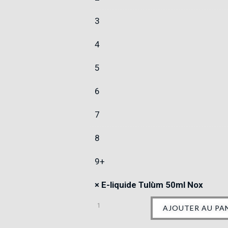
3
4
5
6
7
8
9+
×
E-liquide Tulùm 50ml Nox
AJOUTER AU PA