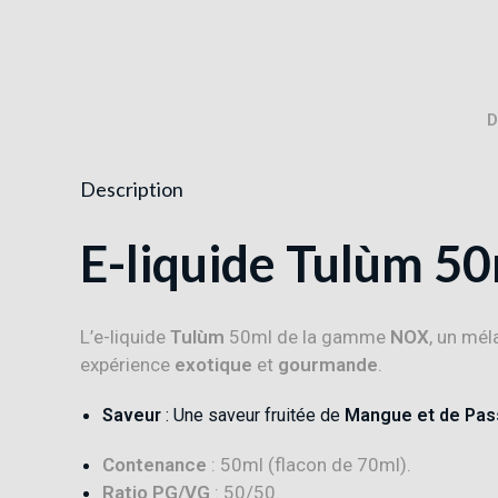
D
Description
E-liquide Tulùm 5
L’e-liquide
Tulùm
50ml de la gamme
NOX
, un mél
expérience
exotique
et
gourmande
.
Saveur
: Une saveur fruitée de
Mangue et de Pas
Contenance
: 50ml (flacon de 70ml).
Ratio PG/VG
: 50/50.