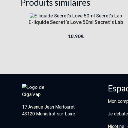
Produits similaires
E-liquide Secret’s Love 50ml Secret’s Lab
18,90
€
Espac
Mon comp
17 Avenue Jean Martouret
43120 Monistrol-sur-Loire
Je débute
Nicotine 