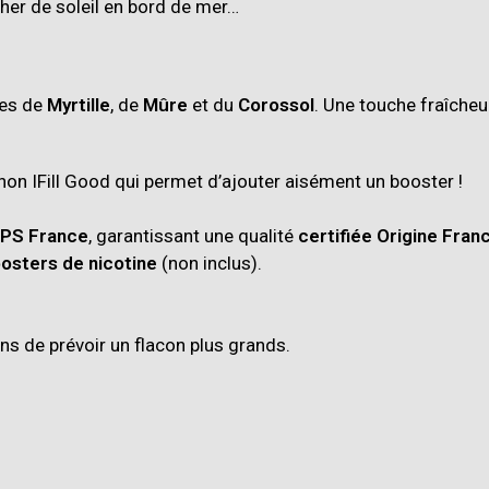
her de soleil en bord de mer…
tes de
Myrtille
, de
Mûre
et du
Corossol
.
Une touche fraîcheur
hon IFill Good qui permet d’ajouter aisément un booster !
IPS France
, garantissant une qualité
certifiée Origine Fran
osters de nicotine
(non inclus).
ons de prévoir un
flacon plus grands
.