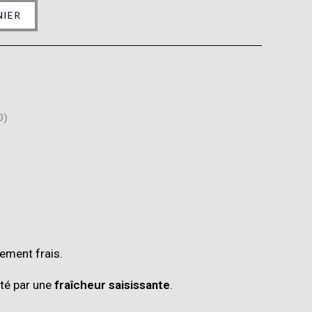
NIER
0)
lement frais.
té par une
fraîcheur saisissante
.