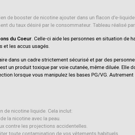
hons du Coeur
. Celle-ci aide les personnes en situation de h
 et les accus usagés.
aire dans un cadre strictement sécurisé et par des personne
e est un produit toxique par voie cutanée, même diluée. Elle
ection lorsque vous manipulez les bases PG/VG. Autrement di
 de nicotine liquide. Cela inclut:
 de la nicotine avec la peau.
x contre les projections accidentelles.
iter toute contamination de vos vêtements habituels.