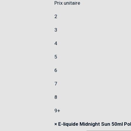
Prix unitaire
2
3
4
5
6
7
8
9+
×
E-liquide Midnight Sun 50ml Pol