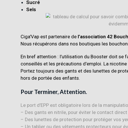
Sucré
Sels
Ciga’Vap est partenaire de
l’association 42 Bouc
Nous récupérons dans nos boutiques les bouchons
En bref attention : l’utilisation du
Booster
doit se f
conseillés et les précautions d’emploi. La nicotin
Portez toujours des gants et des lunettes de prot
hors de portée des enfants.
Pour Terminer, Attention.
Le port d’EPP est obligatoire lors de la manipulation
– Des gants en nitrile, pour éviter le contact direct
– Des lunettes de protection pour protéger vos yeu
– Un tablier ou des vêtements protecteurs pour év