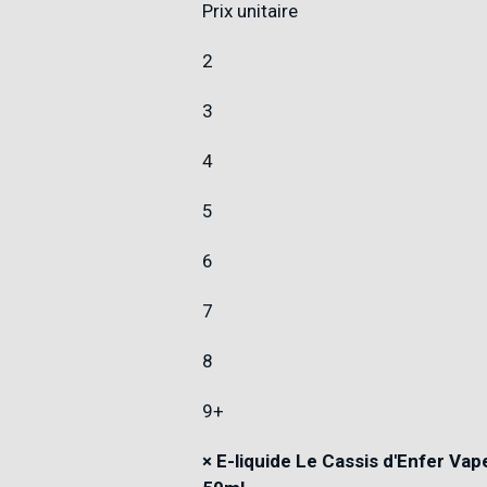
Prix unitaire
2
3
4
5
6
7
8
9+
×
E-liquide Le Cassis d'Enfer Va