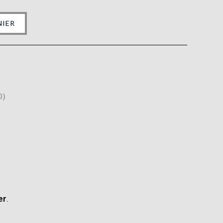
NIER
0)
er
.