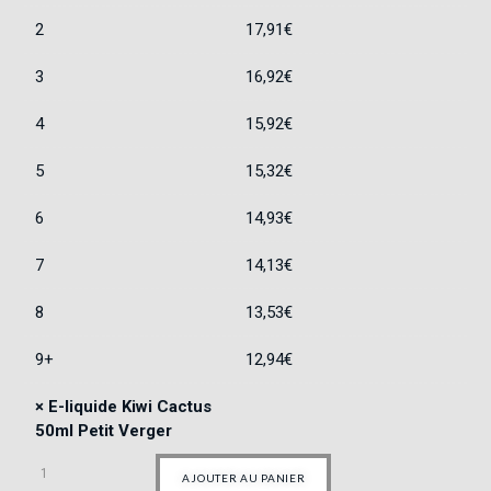
2
17,91
€
3
16,92
€
4
15,92
€
5
15,32
€
6
14,93
€
7
14,13
€
8
13,53
€
9+
12,94
€
×
E-liquide Kiwi Cactus
50ml Petit Verger
AJOUTER AU PANIER