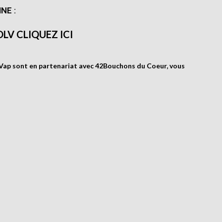
NE :
DLV
CLIQUEZ ICI
a’Vap sont en partenariat avec
42Bouchons du Coeur
, vous