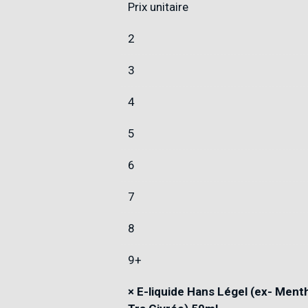
Prix unitaire
2
3
4
5
6
7
8
9+
×
E-liquide Hans Légel (ex- Ment