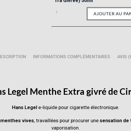
Tra Givrée) 50ml
AJOUTER AU PA
ESCRIPTION
INFORMATIONS COMPLÉMENTAIRES
AVIS (
s Legel
Menthe
Extra givré de
Ci
Hans Legel
e-liquide pour cigarette électronique.
e
menthes
vives
, travaillées pour procurer une
sensation de 
vaporisation.