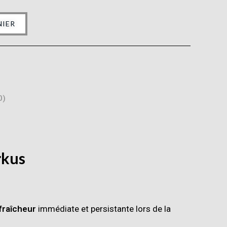
NIER
0)
rkus
fraîcheur
immédiate et persistante lors de la