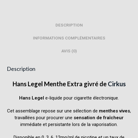
DESCRIPTION
INFORMATIONS COMPLÉMENTAIRES
AVIS (0)
Description
Hans Legel Menthe Extra givré de
Cirkus
Hans Legel
e-liquide pour cigarette électronique.
Cet assemblage repose sur une sélection de
menthes vives
,
travaillées pour procurer une
sensation de fraîcheur
immédiate et persistante lors de la vaporisation.
Disponible en 0, 3, 6, 12mg/ml de nicotine et un taux de