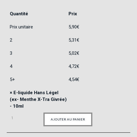
Quantité
Prix
Prix unitaire
5,90
€
2
5,31
€
3
5,02
€
4
4,72
€
5+
4,54
€
×
E-liquide Hans Légel
(ex- Menthe X-Tra Givrée)
- 10ml
AJOUTER AU PANIER