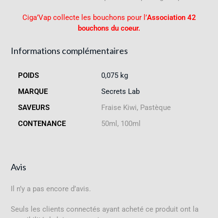
Ciga’Vap collecte les bouchons pour l’
Association 42
bouchons du coeur.
Informations complémentaires
POIDS
0,075 kg
MARQUE
Secrets Lab
SAVEURS
Fraise Kiwi, Pastèque
CONTENANCE
50ml, 100ml
Avis
Il n’y a pas encore d’avis.
Seuls les clients connectés ayant acheté ce produit ont la