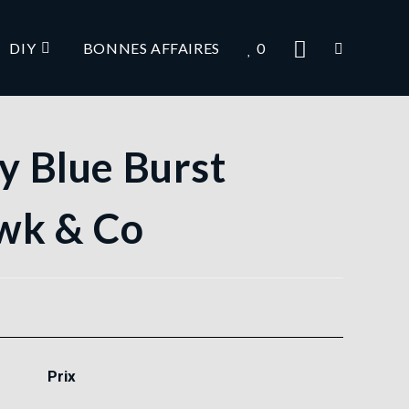
DIY
BONNES AFFAIRES
0
zy Blue Burst
wk & Co
Prix