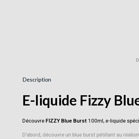
D
Description
E-liquide Fizzy Bl
Découvre
FIZZY Blue Burst
100ml, e-liquide spéci
D’abord, découvre un blue burst pétillant au réalis