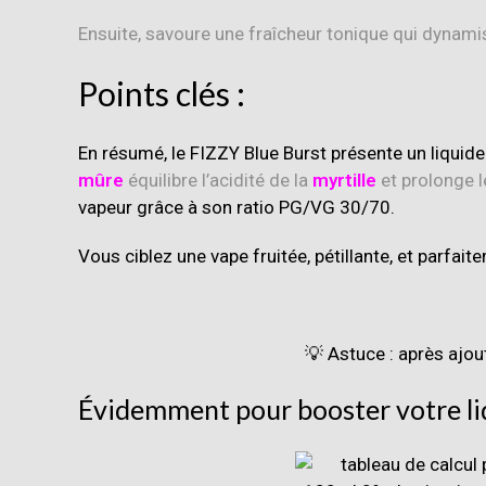
Ensuite, savoure une fraîcheur tonique qui dynam
Points clés :
En résumé, le FIZZY Blue Burst présente un
liquide
mûre
équilibre l’acidité de la
myrtille
et prolonge l
vapeur grâce à son ratio PG/VG 30/70.
Vous ciblez une vape fruitée, pétillante, et parfait
💡 Astuce : après ajo
Évidemment pour booster votre liqu