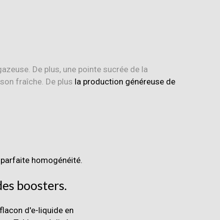
azeuse. De plus, une pointe sucrée de la
sson fraîche. De plus
la production généreuse de
 parfaite homogénéité.
 des
boosters
.