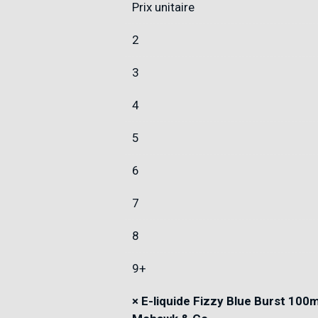
Prix unitaire
2
3
4
5
6
7
8
9+
×
E-liquide Fizzy Blue Burst 100m