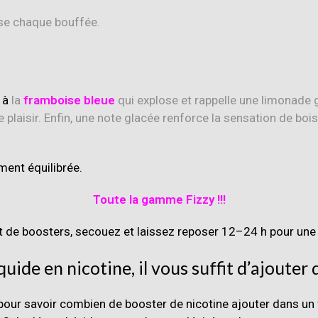
ise chaque bouffée.
 à
la
framboise bleue
qui explose et rappelle une limonade g
e plaisir. Enfin, une note glacée renforce la sensation de boi
ement équilibrée.
Toute la gamme Fizzy !!!
ut de boosters, secouez et laissez reposer 12–24 h pour une
ide en nicotine, il vous suffit d’ajouter