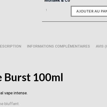
Mohawk & Co
AJOUTER AU PA
ESCRIPTION
INFORMATIONS COMPLÉMENTAIRES
AVIS (
ue Burst 100ml
al vape intense.
me bluffant.