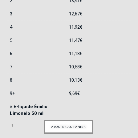
2
13,41
€
3
12,67
€
4
11,92
€
5
11,47
€
6
11,18
€
7
10,58
€
8
10,13
€
9+
9,69
€
×
E-liquide Émilio
Limonelo 50 ml
AJOUTER AU PANIER