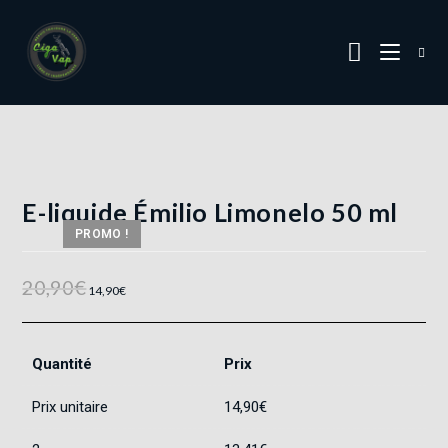
E-liquide Émilio Limonelo 50 ml
PROMO !
20,90
€
14,90
€
Quantité
Prix
Prix unitaire
14,90
€