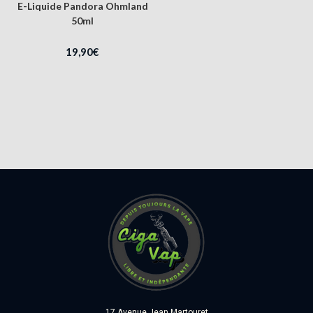
E-Liquide Pandora Ohmland
50ml
19,90
€
17 Avenue Jean Martouret