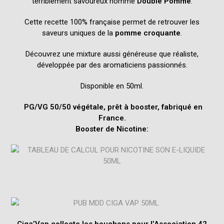
terriblement savoureux nommé
Double Pomme
.
Cette recette 100% française permet de retrouver les
saveurs uniques de la
pomme croquante
.
Découvrez une mixture aussi généreuse que réaliste,
développée par des aromaticiens passionnés.
Disponible en 50ml.
PG/VG
50/50 végétale,
prêt à booster, fabriqué en
France.
Booster
de
Nicotine:
Ciga’Vap collecte les bouchons pour l’
Association 42