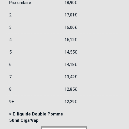
Prix unitaire
18,90
€
2
17,01
€
3
16,06
€
4
15,12
€
5
14,55
€
6
14,18
€
7
13,42
€
8
12,85
€
9+
12,29
€
×
E-liquide Double Pomme
50ml Ciga'Vap