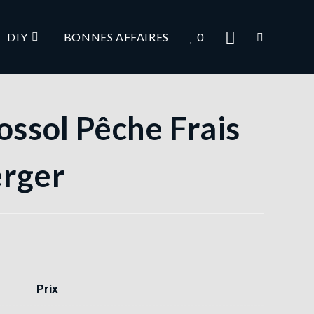
DIY
BONNES AFFAIRES
0
ossol Pêche Frais
erger
Prix