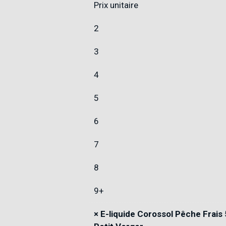
Prix unitaire
2
3
4
5
6
7
8
9+
×
E-liquide Corossol Pêche Frais