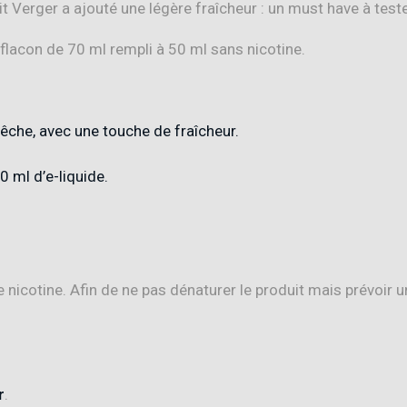
t Verger a ajouté une légère fraîcheur : un must have à teste
 flacon de 70 ml rempli à 50 ml sans nicotine.
êche, avec une touche de fraîcheur.
 ml d’e-liquide
.
icotine. Afin de ne pas dénaturer le produit mais prévoir u
r
.