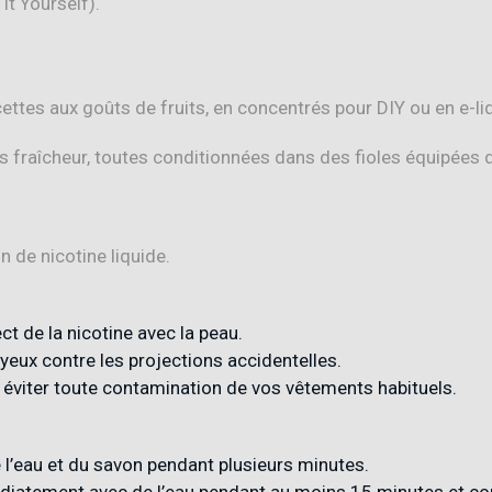
It Yourself).
ettes aux goûts de fruits, en concentrés pour DIY ou en e-li
fraîcheur, toutes conditionnées dans des fioles équipées d
n de nicotine liquide.
ect de la nicotine avec la peau.
yeux contre les projections accidentelles.
 éviter toute contamination de vos vêtements habituels.
l’eau et du savon pendant plusieurs minutes.
médiatement avec de l’eau pendant au moins 15 minutes et c