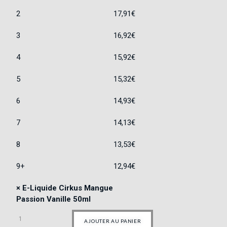
2
17,91
€
3
16,92
€
4
15,92
€
5
15,32
€
6
14,93
€
7
14,13
€
8
13,53
€
9+
12,94
€
×
E-Liquide Cirkus Mangue
Passion Vanille 50ml
AJOUTER AU PANIER